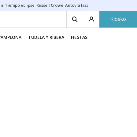
in
Tiempo eclipse
Russell Crowe
Autovía Jaca
Ronald Araújo
Prohibic
Kiosko
PAMPLONA
TUDELA Y RIBERA
FIESTAS