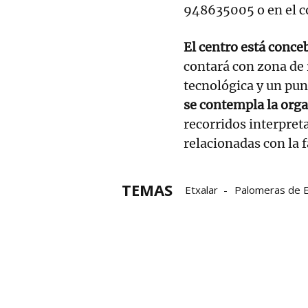
948635005 o en el c
El centro está conce
contará con zona de 
tecnológica y un pun
se contempla la orga
recorridos interpret
relacionadas con la 
TEMAS
Etxalar
Palomeras de E
Naturaleza