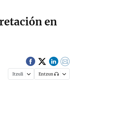
pretación en
Itzuli
Entzun