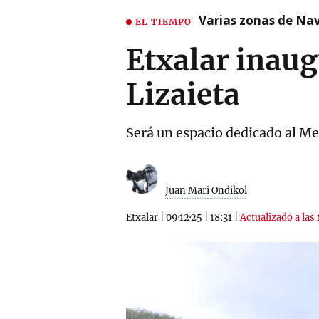
Varias zonas de Nav
EL TIEMPO
Etxalar inaug
Lizaieta
Será un espacio dedicado al Me
Juan Mari Ondikol
Etxalar
|
09·12·25
|
18:31
|
Actualizado a las