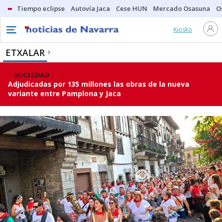
Tiempo eclipse
Autovía Jaca
Cese HUN
Mercado Osasuna
O
Kiosko
ETXALAR
SOCIEDAD
Adjudicadas por 135 millones las obras de la nueva
variante entre Pamplona y Jaca