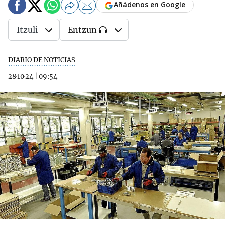
Añádenos en Google
Itzuli
Entzun
DIARIO DE NOTICIAS
28·10·24
|
09:54