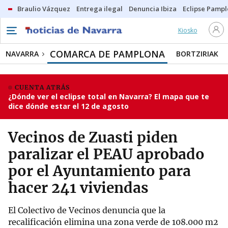
Braulio Vázquez
Entrega ilegal
Denuncia Ibiza
Eclipse Pamp
Kiosko
COMARCA DE PAMPLONA
NAVARRA
BORTZIRIAK
CUENTA ATRÁS
¿Dónde ver el eclipse total en Navarra? El mapa que te
dice dónde estar el 12 de agosto
Vecinos de Zuasti piden
paralizar el PEAU aprobado
por el Ayuntamiento para
hacer 241 viviendas
El Colectivo de Vecinos denuncia que la
recalificación elimina una zona verde de 108.000 m2