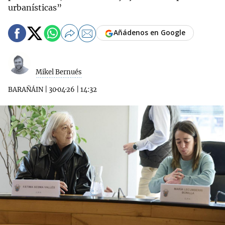
urbanísticas”
Añádenos en Google
Mikel Bernués
BARAÑÁIN
|
30·04·26
|
14:32