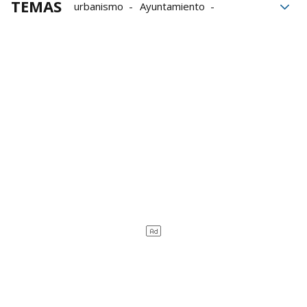
TEMAS
urbanismo
Ayuntamiento
Concejales
votos
EH Bildu
UPN