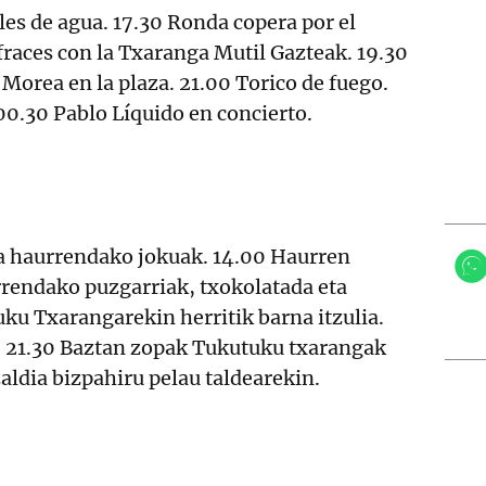
es de agua. 17.30 Ronda copera por el
sfraces con la Txaranga Mutil Gazteak. 19.30
Morea en la plaza. 21.00 Torico de fuego.
00.30 Pablo Líquido en concierto.
ta haurrendako jokuak. 14.00 Haurren
rrendako puzgarriak, txokolatada eta
ku Txarangarekin herritik barna itzulia.
. 21.30 Baztan zopak Tukutuku txarangak
zaldia bizpahiru pelau taldearekin.