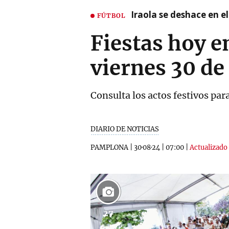
Iraola se deshace en e
FÚTBOL
Fiestas hoy e
viernes 30 de
Consulta los actos festivos par
DIARIO DE NOTICIAS
PAMPLONA
|
30·08·24
|
07:00
|
Actualizado 
27