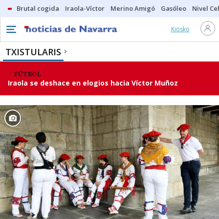
Brutal cogida
Iraola-Víctor
Merino Amigó
Gasóleo
Nivel Ce
Kiosko
TXISTULARIS
FÚTBOL
Iraola se deshace en elogios hacia Víctor Muñoz