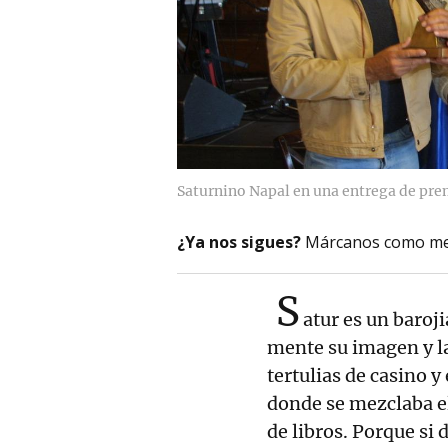
Saturnino Napal en una entrega de pre
¿Ya nos sigues?
Márcanos como me
S
atur es un baro
mente su imagen y l
tertulias de casino 
donde se mezclaba el 
de libros. Porque si