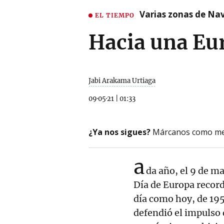
Varias zonas de Nav
EL TIEMPO
Hacia una Eu
Jabi Arakama Urtiaga
09·05·21
|
01:33
¿Ya nos sigues?
Márcanos como me
a
da año, el 9 de m
Día de Europa recor
día como hoy, de 195
defendió el impulso 