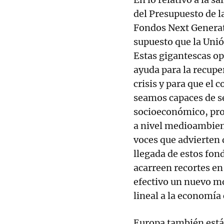
del Presupuesto de 
Fondos Next Generati
supuesto que la Un
Estas gigantescas o
ayuda para la recupe
crisis y para que el
seamos capaces de s
socioeconómico, pro
a nivel medioambient
voces que advierten d
llegada de estos fon
acarreen recortes en 
efectivo un nuevo m
lineal a la economía 
Europa también está