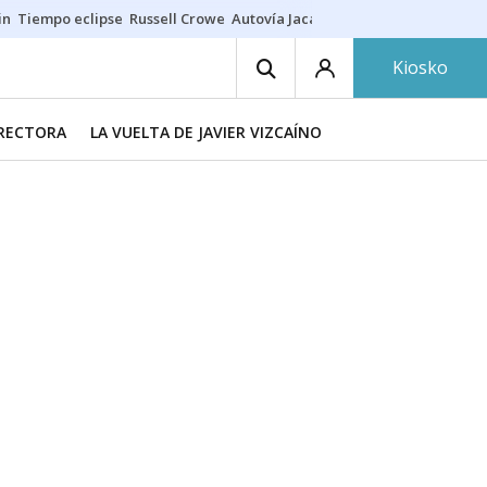
in
Tiempo eclipse
Russell Crowe
Autovía Jaca
Ronald Araújo
Prohibic
Kiosko
IRECTORA
LA VUELTA DE JAVIER VIZCAÍNO