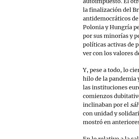
autoimpuesto. El ot
la finalización del B
antidemocráticos de
Polonia y Hungría p
por sus minorías y po
políticas activas de
ver con los valores 
Y, pese a todo, lo ci
hilo de la pandemia y
las instituciones eur
comienzos dubitativ
inclinaban por el
sál
con unidad y solidar
mostró en anteriores 
En lo relativo a la sa