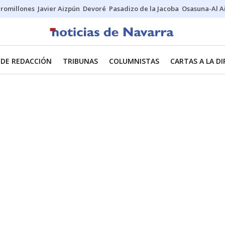
uromillones
Javier Aizpún
Devoré
Pasadizo de la Jacoba
Osasuna-Al A
 DE REDACCIÓN
TRIBUNAS
COLUMNISTAS
CARTAS A LA D