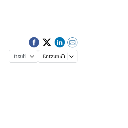
Itzuli
Entzun