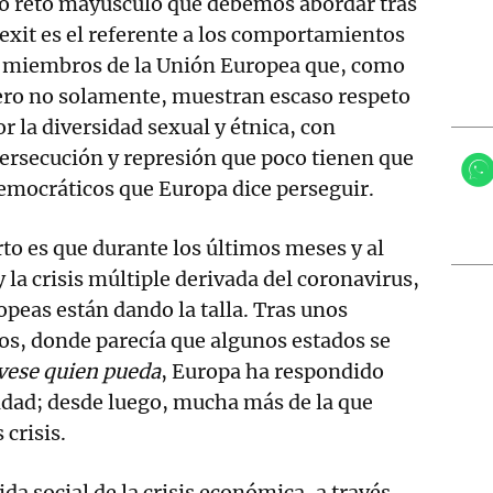
ro reto mayúsculo que debemos abordar tras
rexit es el referente a los comportamientos
 miembros de la Unión Europea que, como
ero no solamente, muestran escaso respeto
r la diversidad sexual y étnica, con
 persecución y represión que poco tienen que
democráticos que Europa dice perseguir.
erto es que durante los últimos meses y al
 la crisis múltiple derivada del coronavirus,
opeas están dando la talla. Tras unos
os, donde parecía que algunos estados se
vese quien pueda
, Europa ha respondido
idad; desde luego, mucha más de la que
crisis.
lida social de la crisis económica, a través