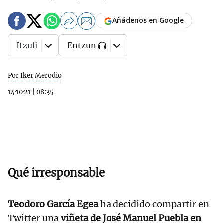
Añádenos en Google
Itzuli
Entzun
Por Iker Merodio
14·10·21
|
08:35
Qué irresponsable
Teodoro García Egea
ha decidido compartir en
Twitter una
viñeta de José Manuel Puebla en