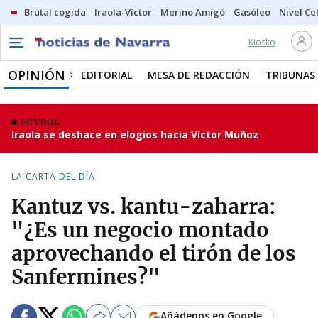
Brutal cogida
Iraola-Víctor
Merino Amigó
Gasóleo
Nivel Ce
Kiosko
OPINIÓN
EDITORIAL
MESA DE REDACCIÓN
TRIBUNAS
FÚTBOL
Iraola se deshace en elogios hacia Víctor Muñoz
LA CARTA DEL DÍA
Kantuz vs. kantu-zaharra:
"¿Es un negocio montado
aprovechando el tirón de los
Sanfermines?"
Añádenos en Google