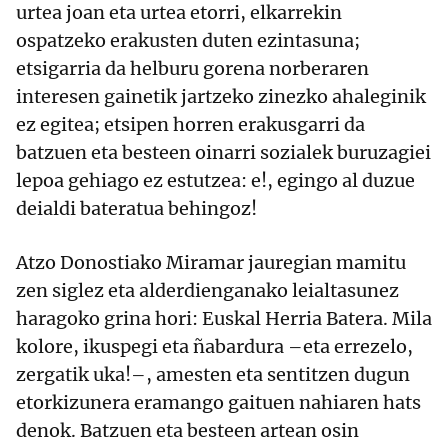
urtea joan eta urtea etorri, elkarrekin
ospatzeko erakusten duten ezintasuna;
etsigarria da helburu gorena norberaren
interesen gainetik jartzeko zinezko ahaleginik
ez egitea; etsipen horren erakusgarri da
batzuen eta besteen oinarri sozialek buruzagiei
lepoa gehiago ez estutzea: e!, egingo al duzue
deialdi bateratua behingoz!
Atzo Donostiako Miramar jauregian mamitu
zen siglez eta alderdienganako leialtasunez
haragoko grina hori: Euskal Herria Batera. Mila
kolore, ikuspegi eta ñabardura –eta errezelo,
zergatik uka!–, amesten eta sentitzen dugun
etorkizunera eramango gaituen nahiaren hats
denok. Batzuen eta besteen artean osin