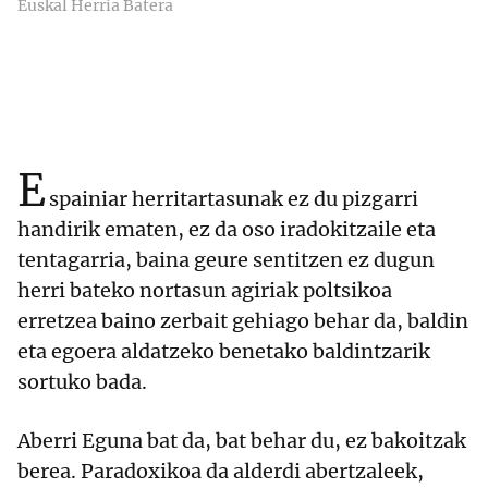
Euskal Herria Batera
E
spainiar herritartasunak ez du pizgarri
handirik ematen, ez da oso iradokitzaile eta
tentagarria, baina geure sentitzen ez dugun
herri bateko nortasun agiriak poltsikoa
erretzea baino zerbait gehiago behar da, baldin
eta egoera aldatzeko benetako baldintzarik
sortuko bada.
Aberri Eguna bat da, bat behar du, ez bakoitzak
berea. Paradoxikoa da alderdi abertzaleek,