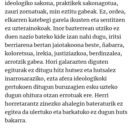
ideologiko sakona, praktikek sakonagotua,
zauri zornatuak, min eztitu gabeak. Ez, ordea,
elkarren katebegi garela ikusten eta sentitzen
ez uzterainokoak. Inor bazterrean utziko ez
duen nazio bateko kide izan nahi dugu, iritsi
berriarena bertan jaiotakoona beste, ñabarra,
koloretsua, irekia, justiziazkoa, berdinzalea,
arrotzik gabea. Hori galarazten diguten
egiturak ez ditugu hitz hutsez eta hutsalez
inarrosaraziko, ezta afera ideologikoki
gertukoen ditugun buruzagien esku uzteko
dugun ohitura otzan errotuak ere. Herri
horretarantz zinezko ahalegin bateraturik ez
egitea da ulertuko eta barkatuko ez dugun huts
bakarra.