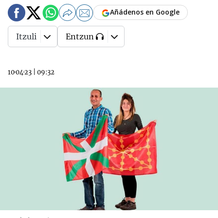
Añádenos en Google
Itzuli
Entzun
10·04·23
|
09:32