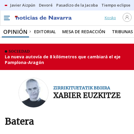
Javier Aizpún
Devoré
Pasadizo de la Jacoba
Tiempo eclipse
Kiosko
OPINIÓN
EDITORIAL
MESA DE REDACCIÓN
TRIBUNAS
SOCIEDAD
La nueva autovía de 8 kilómetros que cambiará el eje
Pamplona-Aragón
ZIRRIKITUETATIK BEGIRA
XABIER EUZKITZE
Batera