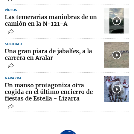
VÍDEOS
Las temerarias maniobras de un
camión en la N-121-A
SOCIEDAD
Una gran piara de jabalíes, a la
carrera en Aralar
NAVARRA
Un manso protagoniza otra
cogida en el último encierro de
fiestas de Estella - Lizarra