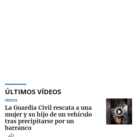
ÚLTIMOS VÍDEOS
VÍDEOS
La Guardia Civil rescata a una
mujer y su hijo de un vehículo
tras precipitarse por un
barranco