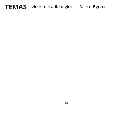
TEMAS
zirrikituetatik begira
Aberri Eguna