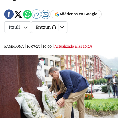
Añádenos en Google
Itzuli
Entzun
PAMPLONA
|
16·07·23
|
10:00
|
Actualizado a las 10:29