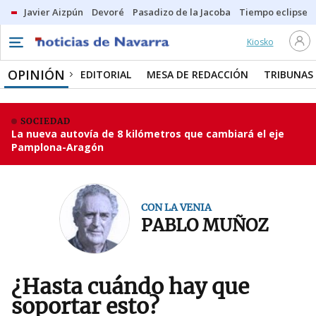
Javier Aizpún
Devoré
Pasadizo de la Jacoba
Tiempo eclipse
Kiosko
OPINIÓN
EDITORIAL
MESA DE REDACCIÓN
TRIBUNAS
SOCIEDAD
La nueva autovía de 8 kilómetros que cambiará el eje
Pamplona-Aragón
CON LA VENIA
PABLO MUÑOZ
¿Hasta cuándo hay que
soportar esto?