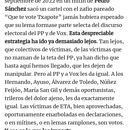
septiembre de 2022 en un mitin de
Pedro
Sánchez
sacó un cartel con el zafio pareado
“Que te vote Txapote” jamás hubiera esperado
que su lema formase parte selecta del discurso
electoral del PP y de Vox.
Esta despreciable
estrategia ha ido ya demasiado lejos.
Tan lejos,
que colectivos de víctimas, de las víctimas que
no maman de la teta del PP, ya han dicho que
hasta aquí hemos llegado, que les dejen de
manipular. Pero al PP y a Vox les da igual. A los
Hernando, Ayuso, Álvarez de Toledo, Núñez
Feijóo, María San Gil y demás oportunistas,
trileros del dolor ajeno, les da exactamente
igual. Las víctimas de ETA, bien aprovechadas,
oportunamente enarboladas en declaraciones,
o en mítines, o en lemas ramplones, son votos.