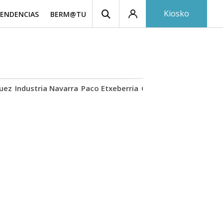
Kiosko
ENDENCIAS
BERM@TU
uez
Industria Navarra
Paco Etxeberria
Camino de Santiago
E