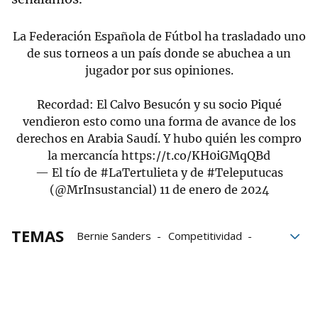
La Federación Española de Fútbol ha trasladado uno
de sus torneos a un país donde se abuchea a un
jugador por sus opiniones.
Recordad: El Calvo Besucón y su socio Piqué
vendieron esto como una forma de avance de los
derechos en Arabia Saudí. Y hubo quién les compro
la mercancía
https://t.co/KH0iGMqQBd
— El tío de #LaTertulieta y de #Teleputucas
(@MrInsustancial)
11 de enero de 2024
TEMAS
Bernie Sanders
Competitividad
Iker Merodio
Bogando
Bogando por la red