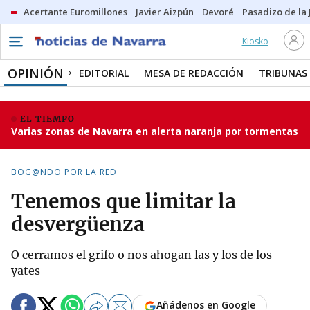
Acertante Euromillones
Javier Aizpún
Devoré
Pasadizo de la
Kiosko
OPINIÓN
EDITORIAL
MESA DE REDACCIÓN
TRIBUNAS
EL TIEMPO
Varias zonas de Navarra en alerta naranja por tormentas
BOG@NDO POR LA RED
Tenemos que limitar la
desvergüenza
O cerramos el grifo o nos ahogan las y los de los
yates
Añádenos en Google