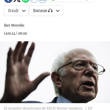
Itzuli
Entzun
Iker Merodio
13·01·24
|
08:00
El senador demócrata de EEUU Bernie Sanders.
EP