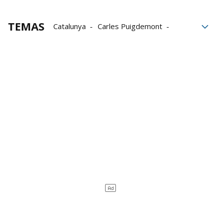
TEMAS
Catalunya
Carles Puigdemont
Cataluña
Salvador Illa
Elecciones catalanas