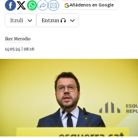
Añádenos en Google
Itzuli
Entzun
Iker Merodio
14·05·24
|
08:16