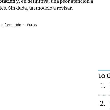
otación
y, en definitiva, una peor atención a
tes. Sin duda, un modelo a revisar.
Información
Euros
LO 
1
2