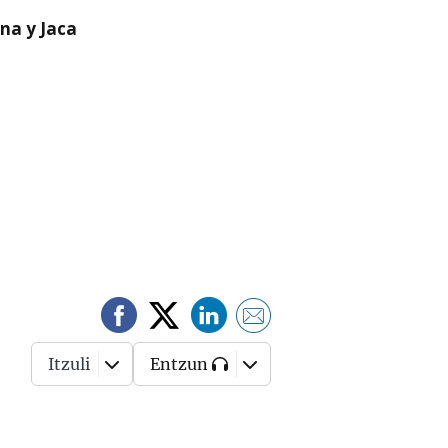
na y Jaca
Itzuli
Entzun