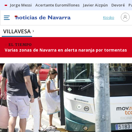
Jorge Messi
Acertante Euromillones
Javier Aizpún
Devoré
P
Kiosko
VILLAVESA
EL TIEMPO
Varias zonas de Navarra en alerta naranja por tormentas