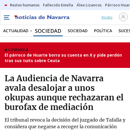
Restos humanos
Fallecido Estella
Álex Lizancos
Párroco Huar
Kiosko
SOCIEDAD
ACTUALIDAD
SOCIEDAD
POLÍTICA
SUCE
COMARCA
El párroco de Huarte borra su cuenta en X y pide perdón
tras sus tuits sobre Ceuta
La Audiencia de Navarra
avala desalojar a unos
okupas aunque rechazaran el
burofax de mediación
El tribunal revoca la decisión del juzgado de Tafalla y
considera que negarse a recoger la comunicación