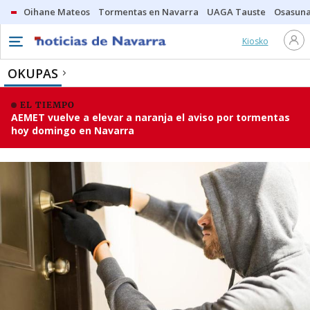
Oihane Mateos
Tormentas en Navarra
UAGA Tauste
Osasuna
Kiosko
OKUPAS
EL TIEMPO
AEMET vuelve a elevar a naranja el aviso por tormentas
hoy domingo en Navarra