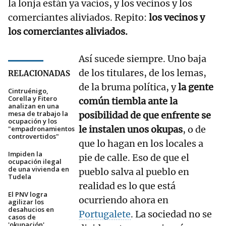
la lonja están ya vacíos, y los vecinos y los
comerciantes aliviados. Repito:
los vecinos y
los comerciantes aliviados.
Así sucede siempre. Uno baja
de los titulares, de los lemas,
RELACIONADAS
de la bruma política, y
la gente
Cintruénigo,
Corella y Fitero
común tiembla ante la
analizan en una
mesa de trabajo la
posibilidad de que enfrente se
ocupación y los
le instalen unos okupas
, o de
"empadronamientos
controvertidos"
que lo hagan en los locales a
Impiden la
pie de calle. Eso de que el
ocupación ilegal
de una vivienda en
pueblo salva al pueblo en
Tudela
realidad es lo que está
El PNV logra
ocurriendo ahora en
agilizar los
desahucios en
Portugalete
. La sociedad no se
casos de
'okupación'