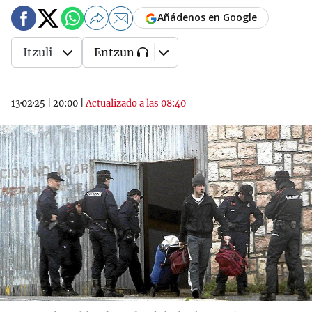
Añádenos en Google
Itzuli
Entzun
13·02·25
|
20:00
|
Actualizado a las 08:40