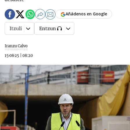
Añádenos en Google
Itzuli
Entzun
Iranzu Calvo
15·08·25
|
08:20