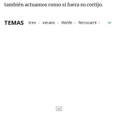
también actuamos como si fuera su cortijo.
TEMAS
tren
verano
Renfe
ferrocarril
pasajeros
Divorcio
Óscar Puente