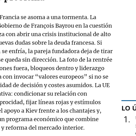
, Francia se asoma a una tormenta. La
 Gobierno de François Bayrou en la cuestión
 con abrir una crisis institucional de alto
uevas dudas sobre la deuda francesa. Si
n se enfría, la pareja fundadora deja de tirar
se queda sin dirección. La foto de la rentrée
iones fuera, bloqueos dentro y liderazgo
 con invocar “valores europeos” si no se
dad de decisión y costes asumidos. La UE
ativa: condicionar su relación con
rocidad, fijar líneas rojas y estímulos
LO 
l apoyo a Kiev frente a los chantajes y,
1
r un programa económico que combine
 y reforma del mercado interior.