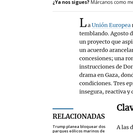
¿Ya nos sigues?
Márcanos como me
L
a
Unión Europea
temblando. Agosto de
un proyecto que aspi
un acuerdo arancela
concesiones; una ro
instrucciones de Don
drama en Gaza, dond
condiciones. Tres e
insegura, reactiva y 
Cla
RELACIONADAS
Trump planea bloquear dos
A las 
parques eólicos marinos de