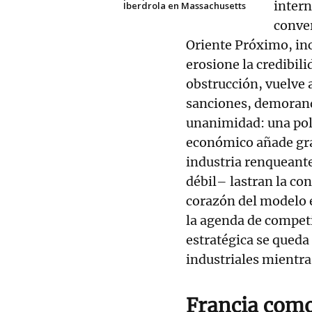
intern
Iberdrola en Massachusetts
conver
Oriente Próximo, inc
erosione la credibil
obstrucción, vuelve 
sanciones, demorand
unanimidad: una polít
económico añade gra
industria renqueant
débil– lastran la co
corazón del modelo 
la agenda de competi
estratégica se qued
industriales mientra
Francia com