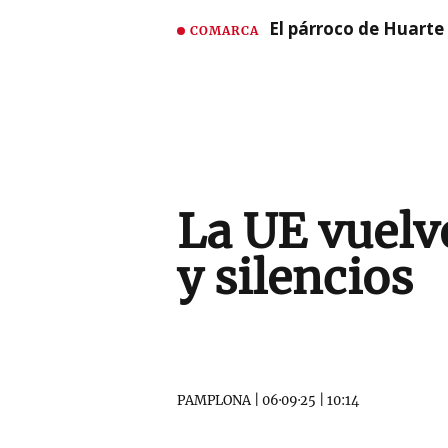
El párroco de Huarte 
COMARCA
La UE vuelve
y silencios
PAMPLONA
|
06·09·25
|
10:14