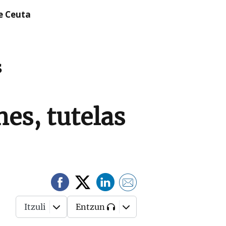
re Ceuta
S
nes, tutelas
Itzuli
Entzun