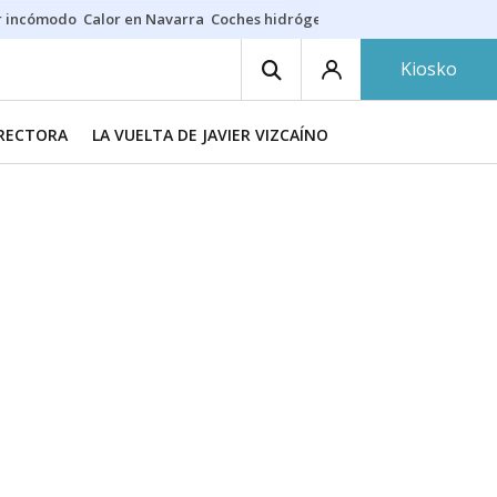
r incómodo
Calor en Navarra
Coches hidrógeno
Alerta en EE.UU.
Kiosko
IRECTORA
LA VUELTA DE JAVIER VIZCAÍNO