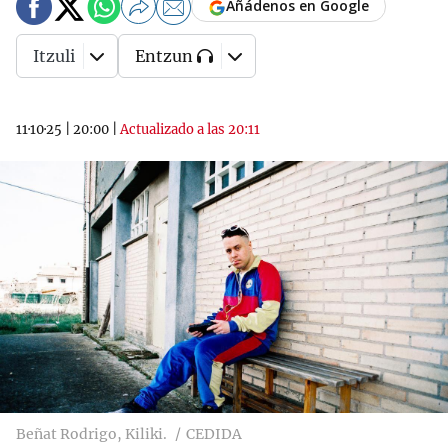
Añádenos en Google
Itzuli
Entzun
11·10·25
|
20:00
|
Actualizado a las 20:11
Beñat Rodrigo, Kiliki.
CEDIDA