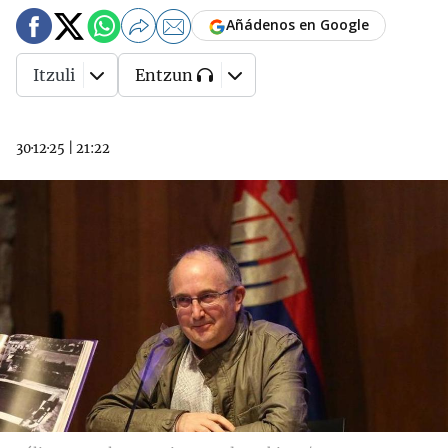
Añádenos en Google
Itzuli
Entzun
30·12·25
|
21:22