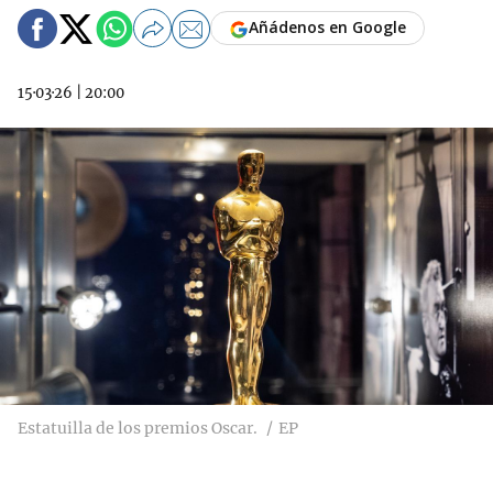
Añádenos en Google
15·03·26
|
20:00
Estatuilla de los premios Oscar.
EP