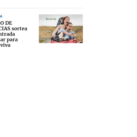
A
O DE
IAS sortea
ntrada
iar para
viva