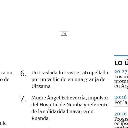
LO 
6
20:27
o a un
Un trasladado tras ser atropellado
Los ni
ro de
por un vehículo en una granja de
protag
en Ar
Ultzama
7
20:16
Muere Ángel Echeverría, impulsor
Por l
del Hospital de Nemba y referente
de la solidaridad navarra en
20:16
Ruanda
Progr
 la
eclips
confe