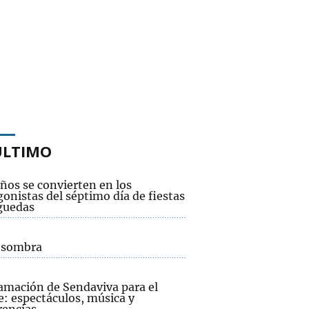
ÚLTIMO
ños se convierten en los
onistas del séptimo día de fiestas
guedas
a sombra
amación de Sendaviva para el
e: espectáculos, música y
rencias