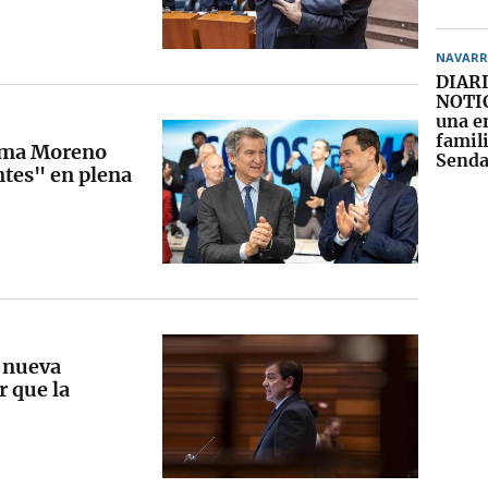
NAVARR
DIARI
NOTIC
una e
famil
anma Moreno
Senda
tes" en plena
a nueva
r que la