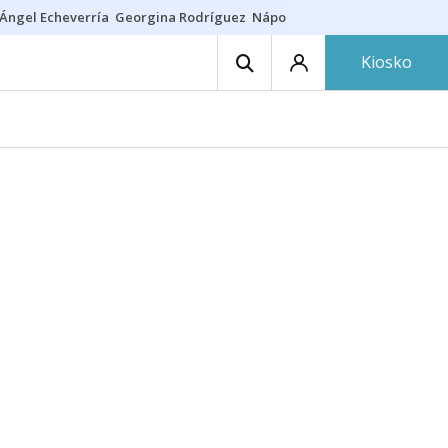
Ángel Echeverría
Georgina Rodríguez
Nápoles - Osasuna
Insultos rac
Kiosko