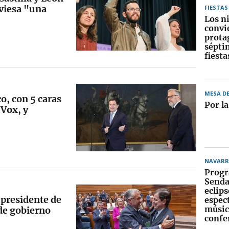
aviesa "una
FIESTAS
Los n
convi
prota
sépti
fiest
MESA D
o, con 5 caras
Por l
 Vox, y
NAVARR
Progr
Senda
eclips
presidente de
espec
músic
 de gobierno
confe