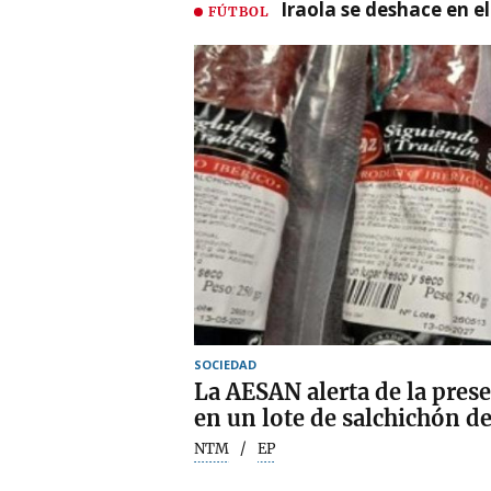
Iraola se deshace en e
FÚTBOL
SOCIEDAD
La AESAN alerta de la pres
en un lote de salchichón de
NTM
EP