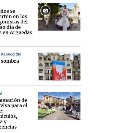
iños se
erten en los
gonistas del
mo día de
as en Arguedas
E REDACCIÓN
a sombra
A
amación de
viva para el
e:
táculos,
a y
rencias