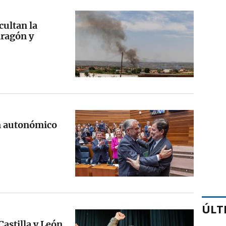
cultan la
Aragón y
n autonómico
ÚLT
Castilla y León