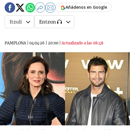
Añádenos en Google
Itzuli
Entzun
PAMPLONA
|
04·04·26
|
20:00
|
Actualizado a las 08:48