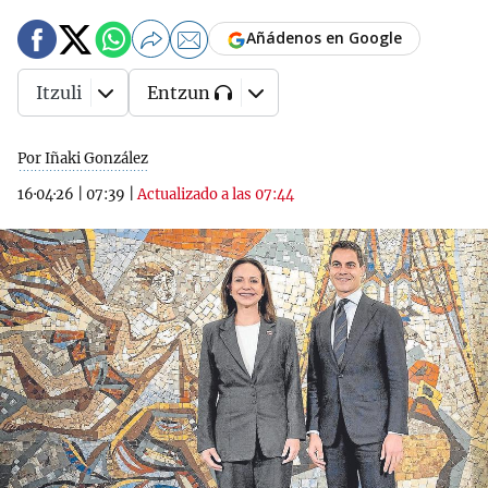
Añádenos en Google
Itzuli
Entzun
Por Iñaki González
16·04·26
|
07:39
|
Actualizado a las 07:44