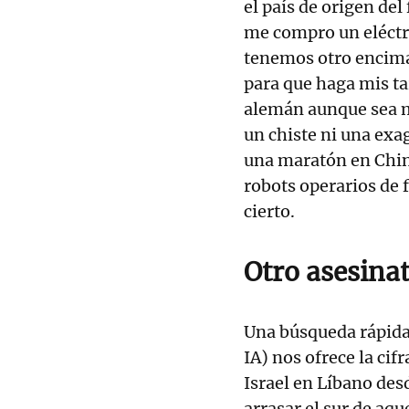
el país de origen del
me compro un eléctri
tenemos otro encima
para que haga mis t
alemán aunque sea m
un chiste ni una exa
una maratón en Chin
robots operarios de f
cierto.
Otro asesina
Una búsqueda rápida 
IA) nos ofrece la ci
Israel en Líbano de
arrasar el sur de aque