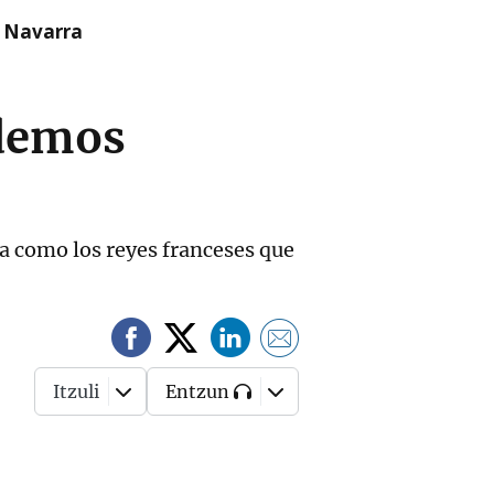
n Navarra
odemos
pa como los reyes franceses que
Itzuli
Entzun