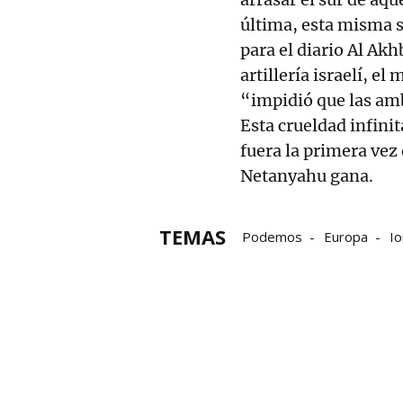
última, esta misma 
para el diario Al Akh
artillería israelí, e
“impidió que las amb
Esta crueldad infin
fuera la primera vez
Netanyahu gana.
TEMAS
Podemos
Europa
Io
robots
Guerra