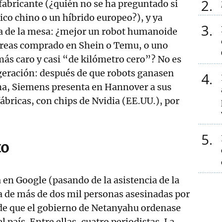
2
 fabricante (¿quién no se ha preguntado si
co chino o un híbrido europeo?), y ya
3
 de la mesa: ¿mejor un robot humanoide
areas comprado en Shein o Temu, o uno
ás caro y casi “de kilómetro cero”? No es
geración: después de que robots ganasen
4
a, Siemens presenta en Hannover a sus
ábricas, con chips de Nvidia (EE.UU.), por
5
to
en Google (pasando de la asistencia de la
fra de más de dos mil personas asesinadas por
sde que el gobierno de Netanyahu ordenase
l país. Entre ellas, cuatro periodistas. La