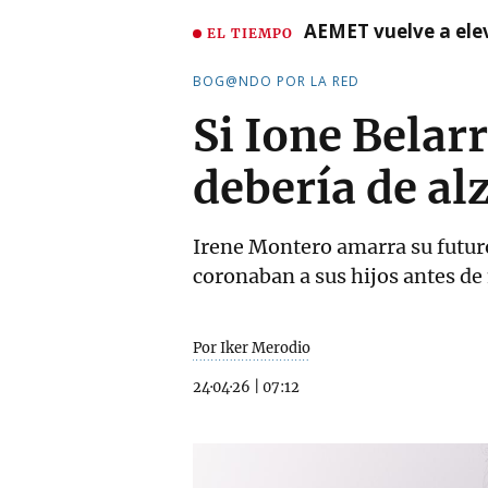
AEMET vuelve a ele
EL TIEMPO
BOG@NDO POR LA RED
Si Ione Bela
debería de al
Irene Montero amarra su futuro
coronaban a sus hijos antes de
Por Iker Merodio
24·04·26
|
07:12