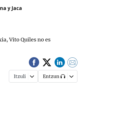
na y Jaca
a, Vito Quiles no es
Itzuli
Entzun