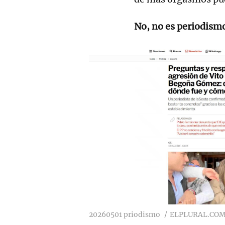
No, no es periodism
20260501 priodismo
ELPLURAL.CO