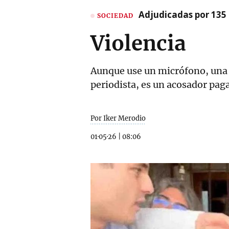
Adjudicadas por 135 
SOCIEDAD
Violencia
Aunque use un micrófono, una c
periodista, es un acosador pag
Por Iker Merodio
01·05·26
|
08:06