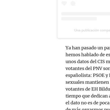
Una publicación compa
Ya han pasado un pa
hemos hablado de es
unos datos del CIS m
votantes del PNV son
españolista: PSOE y 
sexuales mantienen al
votantes de EH Bildu 
tiempo que dedican a
el dato no es de poc
de más orgasmos pued