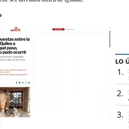
o
LO 
1
2
3
M