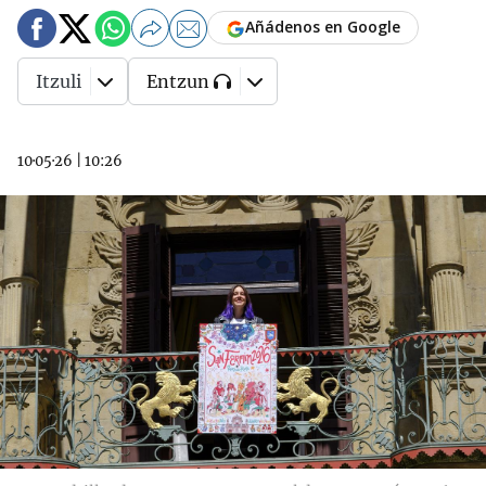
Añádenos en Google
Itzuli
Entzun
10·05·26
|
10:26