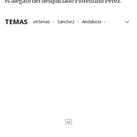
el alegato del desquiciado Florentino Pérez.
TEMAS
víctimas
Sánchez
Andalucía
cáncer de mama