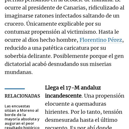
ocurre al presidente de Canarias, ridiculizado al
imaginarse ratones infectados saltando de un
crucero. Únicamente explicable por su
contumaz propensión al victimismo. Hasta le
ocurre al dios hecho hombre,
Florentino Pérez
,
reducido a una patética caricatura por su
soberbia delirante. Posiblemente porque el gen
dictatorial acabó desnudando sus miserias
mundanas.
Llega el 17-M andaluz
incandescente
. Una propensión
RELACIONADAS
elocuente a quemaduras
Las encuestas
sitúan a Moreno al
hirientes. Por lo tanto, tensión
borde de la
mayoría absoluta y
desmesurada hasta el último
auguran el peor
recuento. Es por ahí donde
resultado histórico