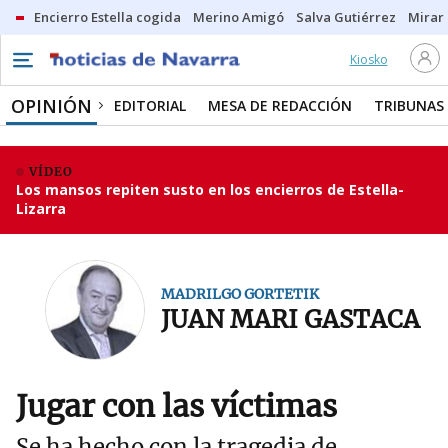
Encierro Estella cogida
Merino Amigó
Salva Gutiérrez
Mirar 
Kiosko
OPINIÓN
EDITORIAL
MESA DE REDACCIÓN
TRIBUNAS
VÍDEO
Los mansos repiten susto en los encierros de Estella-
Lizarra
MADRILGO GORTETIK
JUAN MARI GASTACA
Jugar con las víctimas
Se ha hecho con la tragedia de