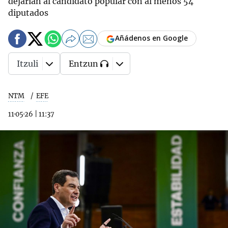
dejarían al candidato popular con al menos 54
diputados
Añádenos en Google
Itzuli
Entzun
NTM
EFE
11·05·26
|
11:37