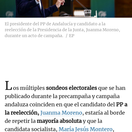
El presidente del PP de Andalucía y candidato a la
reelección de la Presidencia de la Junta, Juanma Moreno,
durante un acto de campaña.
EP
L
os múltiples
sondeos electorales
que se han
publicado durante la precampaña y campaña
andaluza coinciden en que el candidato del
PP a
la reelección,
Juanma Moreno
, estaría al borde
de repetir la
mayoría absoluta
y que la
candidata socialista,
María Jesús Montero
,