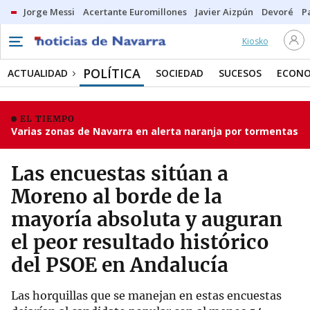
Jorge Messi
Acertante Euromillones
Javier Aizpún
Devoré
P
Kiosko
POLÍTICA
ACTUALIDAD
SOCIEDAD
SUCESOS
ECONO
EL TIEMPO
Varias zonas de Navarra en alerta naranja por tormentas
Las encuestas sitúan a
Moreno al borde de la
mayoría absoluta y auguran
el peor resultado histórico
del PSOE en Andalucía
Las horquillas que se manejan en estas encuestas