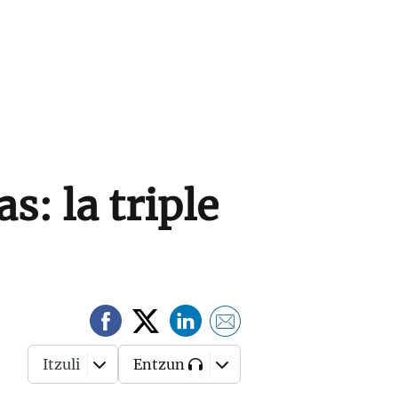
s: la triple
Itzuli
Entzun