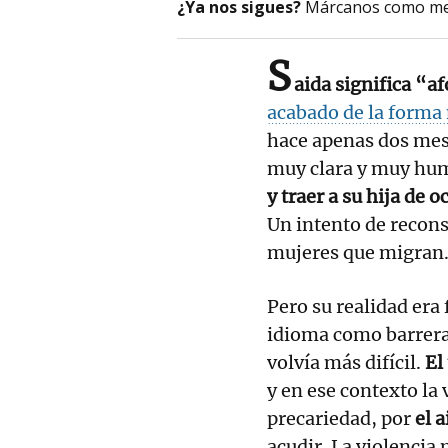
¿Ya nos sigues?
Márcanos como me
S
aida significa “a
acabado de la forma
hace apenas dos mese
muy clara y muy hu
y traer a su hija de 
Un intento de recons
mujeres que migran
Pero su realidad era 
idioma como barrera 
volvía más difícil.
El
y en ese contexto la 
precariedad, por
el 
acudir. La violencia