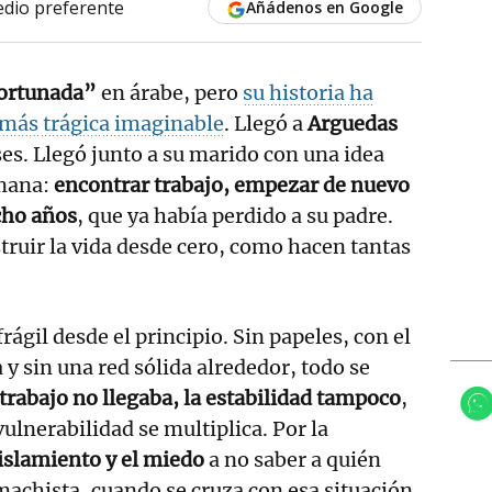
dio preferente
Añádenos en Google
fortunada”
en árabe, pero
su historia ha
 más trágica imaginable
. Llegó a
Arguedas
s. Llegó junto a su marido con una idea
mana:
encontrar trabajo, empezar de nuevo
ocho años
, que ya había perdido a su padre.
truir la vida desde cero, como hacen tantas
.
frágil desde el principio. Sin papeles, con el
y sin una red sólida alrededor, todo se
 trabajo no llegaba, la estabilidad tampoco
,
vulnerabilidad se multiplica. Por la
aislamiento y el miedo
a no saber a quién
 machista, cuando se cruza con esa situación,