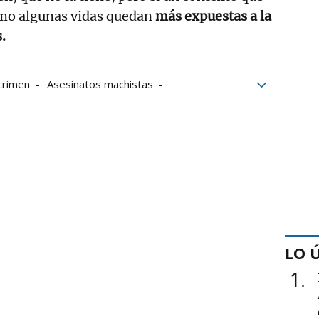
mo algunas vidas quedan
más expuestas a la
.
crimen
Asesinatos machistas
imas de violencia machista
Asesinato machista
LO 
1