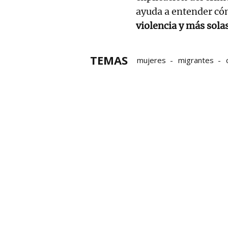
ayuda a entender có
violencia y más solas
TEMAS
mujeres
migrantes
violencia machista
Víct