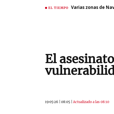
Varias zonas de Nav
EL TIEMPO
El asesinato
vulnerabili
19·05·26
|
08:05
|
Actualizado a las 08:10