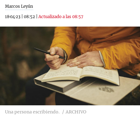
Marcos Leyún
18·04·23
|
08:52
|
Actualizado a las 08:57
Una persona escribiendo.
ARCHIVO