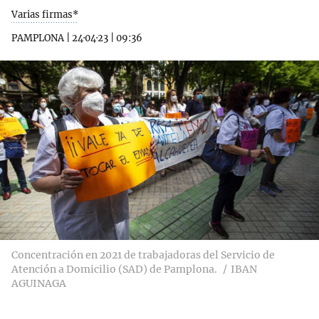
Varias firmas*
PAMPLONA
|
24·04·23
|
09:36
Concentración en 2021 de trabajadoras del Servicio de
Atención a Domicilio (SAD) de Pamplona.
IBAN
AGUINAGA