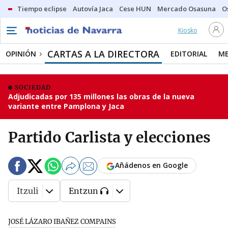
Tiempo eclipse
Autovía Jaca
Cese HUN
Mercado Osasuna
O
Kiosko
CARTAS A LA DIRECTORA
OPINIÓN
EDITORIAL
ME
SOCIEDAD
Adjudicadas por 135 millones las obras de la nueva
variante entre Pamplona y Jaca
Partido Carlista y elecciones
Añádenos en Google
Itzuli
Entzun
JOSÉ LÁZARO IBAÑEZ COMPAINS