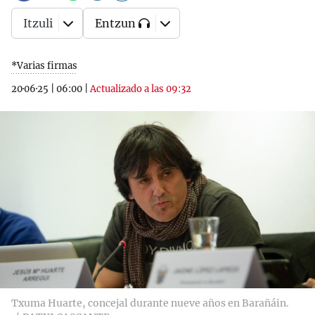
Itzuli
Entzun
*Varias firmas
20·06·25
|
06:00
|
Actualizado a las 09:32
Txuma Huarte, concejal durante nueve años en Barañáin.