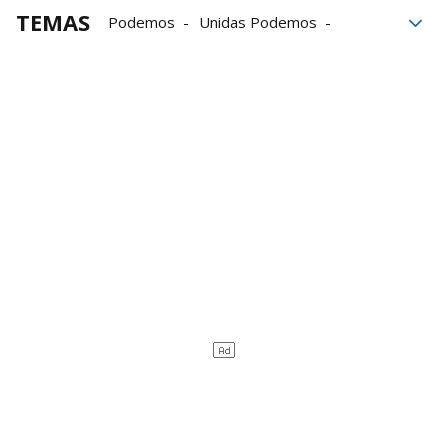
TEMAS
Podemos
Unidas Podemos
Podemos Navarra
Barañáin