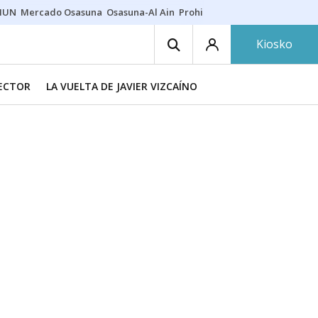
HUN
Mercado Osasuna
Osasuna-Al Ain
Prohibiciones eclipse
Derrama
Kiosko
RECTOR
LA VUELTA DE JAVIER VIZCAÍNO