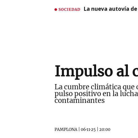
La nueva autovía de
SOCIEDAD
Impulso al 
La cumbre climática que c
pulso positivo en la luch
contaminantes
PAMPLONA
|
06·11·25
|
20:00