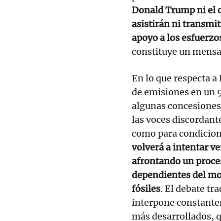
Donald Trump ni el c
asistirán ni transmi
apoyo a los esfuerzo
constituye un mensa
En lo que respecta a 
de emisiones en un 
algunas concesione
las voces discordant
como para condicion
volverá a intentar ve
afrontando un proces
dependientes del mo
fósiles
. El debate tr
interpone constante
más desarrollados, 