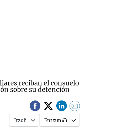
iares reciban el consuelo
ión sobre su detención
Itzuli
Entzun