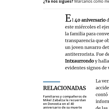
¿Ya nos sigues?
Márcanos como me
E
l
40 aniversario
d
este miércoles el ej
la familia para conv
transparencia que ob
un joven navarro det
antiterrorista. Fue d
Intxaurrondo
y hall
evidentes signos de 
La ver
RELACIONADAS
accid
contó
Familiares y compañeros de
Mikel Zabalza le recuerdan
inform
en Donostia en el 40
aniversario de su muerte
de las