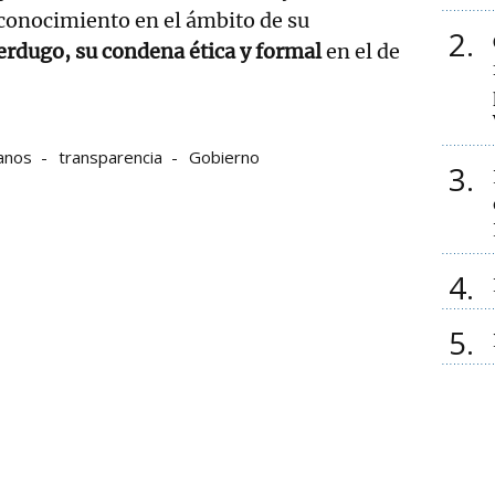
conocimiento en el ámbito de su
2
erdugo, su condena ética y formal
en el de
anos
transparencia
Gobierno
3
4
5