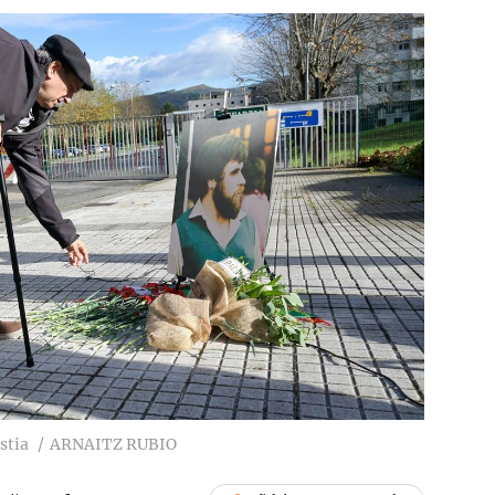
stia
ARNAITZ RUBIO