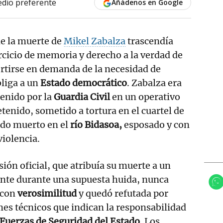
dio preferente
Añádenos en Google
e la muerte de
Mikel Zabalza
trascendía
ercicio de memoria y derecho a la verdad de
ertirse en demanda de la necesidad de
liga a un
Estado democrático
. Zabalza era
enido por la
Guardia Civil
en un operativo
etenido, sometido a tortura en el cuartel de
ado muerto en el
río Bidasoa,
esposado y con
violencia.
sión oficial, que atribuía su muerte a un
ente durante una supuesta huida, nunca
 con
verosimilitud
y quedó refutada por
es técnicos que indican la responsabilidad
Fuerzas de Seguridad del Estado.​
Los