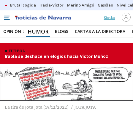
Brutal cogida
Iraola-Víctor
Merino Amigó
Gasóleo
Nivel Ce
Kiosko
HUMOR
OPINIÓN
BLOGS
CARTAS A LA DIRECTORA
FÚTBOL
Iraola se deshace en elogios hacia Víctor Muñoz
La tira de Jota Jota (15/12/2022)
JOTA JOTA