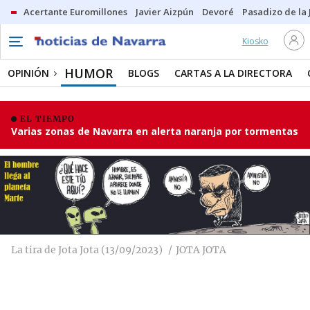
Acertante Euromillones
Javier Aizpún
Devoré
Pasadizo de la
Kiosko
HUMOR
OPINIÓN
BLOGS
CARTAS A LA DIRECTORA
EL TIEMPO
Varias zonas de Navarra en alerta naranja por tormentas
La tira de Jota Jota (13/09/2023)
JOTA JOTA