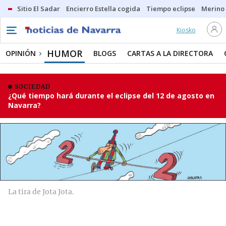
Sitio El Sadar
Encierro Estella cogida
Tiempo eclipse
Merino
Kiosko
HUMOR
OPINIÓN
BLOGS
CARTAS A LA DIRECTORA
SOCIEDAD
¿Qué tiempo hará durante el eclipse del 12 de agosto en
Navarra?
La tira de Jota Jota.