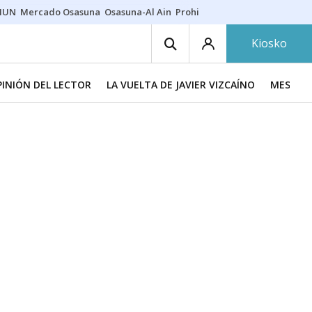
HUN
Mercado Osasuna
Osasuna-Al Ain
Prohibiciones eclipse
Derrama
Kiosko
PINIÓN DEL LECTOR
LA VUELTA DE JAVIER VIZCAÍNO
MESA DE