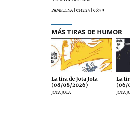
PAMPLONA
|
01·12·25
|
06:59
MÁS TIRAS DE HUMOR
La tira de Jota Jota
La ti
(08/08/2026)
(06/
JOTA JOTA
JOTA J