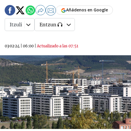
Añádenos en Google
Itzuli
Entzun
03·02·24
|
06:00
|
Actualizado a las 07:51