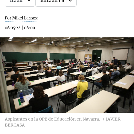
Itzuli
Entzun
Por Mikel Larraza
06·05·24
|
06:00
Aspirantes en la OPE de Educación en Navarra.
JAVIER
BERGASA