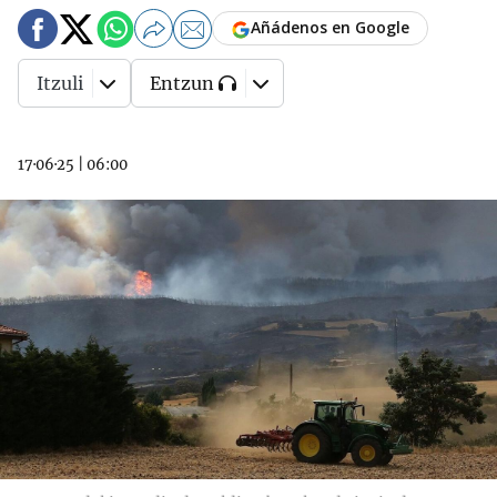
Añádenos en Google
Itzuli
Entzun
17·06·25
|
06:00