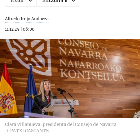
Itzuli
Entzun
Alfredo Irujo Andueza
11·12·25
|
06:00
Clara Villanueva, presidenta del Consejo de Navarra
PATXI CASCANTE