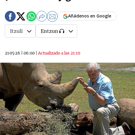
Añádenos en Google
Itzuli
Entzun
21·05·26
|
06:00
|
Actualizado a las 21:10